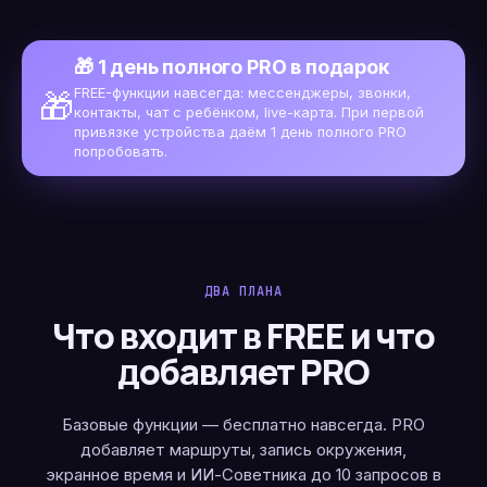
🎁 1 день полного PRO в подарок
FREE-функции навсегда: мессенджеры, звонки,
🎁
контакты, чат с ребёнком, live-карта. При первой
привязке устройства даём 1 день полного PRO
попробовать.
ДВА ПЛАНА
Что входит в FREE и что
добавляет PRO
Базовые функции — бесплатно навсегда. PRO
добавляет маршруты, запись окружения,
экранное время и ИИ-Советника до 10 запросов в