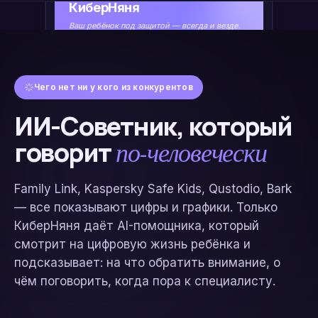
КиберНяня
Ваш ребёнок под защитой — всегда и везде.
TECNO
Сан-Хосе
Онлайн
BG6
Чего нет ни у кого из конкурентов
Батарея
76%
San Jose
ИИ-Советник, который
Скорость
4 км/ч
по-человечески
говорит
09.02,
Последний
раз
13:53
09.02.2026
Family Link, Kaspersky Safe Kids, Qustodio, Bark
Маршруты
Приложения
Браузер
Мессенджеры
— все показывают цифры и графики. Только
КиберНяня даёт AI-помощника, который
NEW
NEW
NEW
Звонки
Экранное
Окружение
Советник
смотрит на цифровую жизнь ребёнка и
время
подсказывает: на что обратить внимание, о
чём поговорить, когда пора к специалисту.