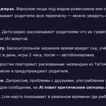
джерах.
Взрослые люди под видом ровесников или «
азывает родителю всю переписку — можно увидеть 
.
Дети редко рассказывают родителям что их травя
и (AI-алерты).
гр.
Бесконтрольное экранное время вредит сну, учё
ас в день, игры 2 часа, после — автоблокировка.
остки повторяют рискованные челленджи из TikTok
писке и предупреждают родителя.
и.
Депрессия, проблемы с друзьями, употребление
ждое сообщение, но
AI ловит критические сигналы
.
Live-карта показывает в реальном времени где реб