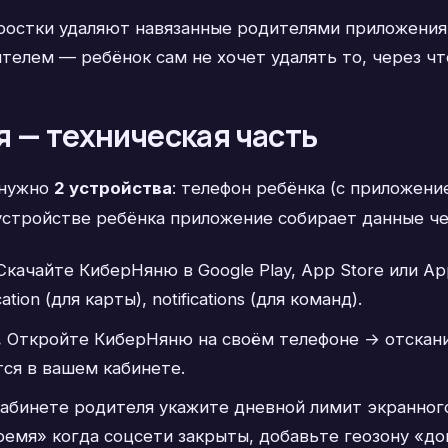
остки удаляют навязанные родителями приложения.
дителем — ребёнок сам не хочет удалять то, через чт
я — техническая часть
 нужно
2 устройства
: телефон ребёнка (с приложени
устройстве ребёнка приложение собирает данные чер
качайте КиберНяню в Google Play, App Store или AppG
ion (для карты), notifications (для команд).
.
Откройте КиберНяню на своём телефоне → отскани
тся в вашем кабинете.
абинете родителя укажите дневной лимит экранног
емя» когда соцсети закрыты, добавьте геозону «до