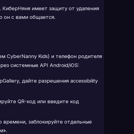
 КиберНяня имеет защиту от удаления
о он с вами общается.
ем CyberNanny Kids) и телефон родителя
ез системные API Android/iOS:
allery, дайте разрешения accessibility
руйте QR-код или введите код
о времени, заблокируйте отдельные
м».