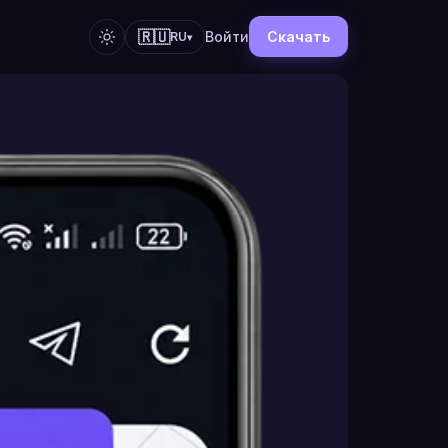
🇷🇺
Войти
Скачать
RU
▾