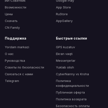
ИИ-Советник
Google Play
Возможности
App Store
Цены
RuStore
Скачать
AppGallery
CN Family
Поддержка
Быстрые ссылки
Yordam markazi
GPS kuzatuv
О нас
Ekran vaqti
Руководства
Messenjerlar
Советы по безопасности
Yuklab olish
Связаться с нами
CyberNanny vs Kroha
Telegram
Политика
конфиденциальности
Публичная оферта
Политика возврата
Безопасность оплаты