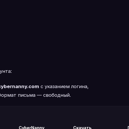
унта:
cybernanny.com
с указанием логина,
 Формат письма — свободный.
CyberNanny
Скачать