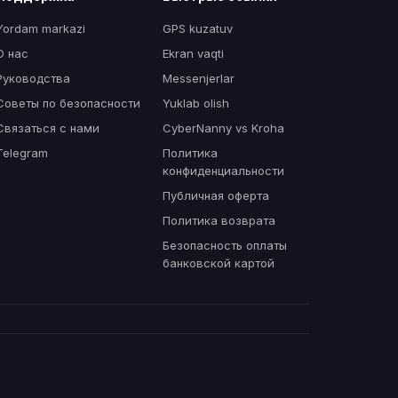
Yordam markazi
GPS kuzatuv
О нас
Ekran vaqti
Руководства
Messenjerlar
Советы по безопасности
Yuklab olish
Связаться с нами
CyberNanny vs Kroha
Telegram
Политика
конфиденциальности
Публичная оферта
Политика возврата
Безопасность оплаты
банковской картой