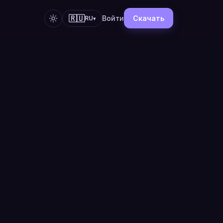
🇷🇺
Войти
Скачать
RU
▾