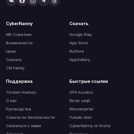
CyberNanny
Скачать
ИИ-Советник
Google Play
Возможности
App Store
Цены
RuStore
Скачать
AppGallery
CN Family
Поддержка
Быстрые ссылки
Yordam markazi
GPS kuzatuv
О нас
Ekran vaqti
Руководства
Messenjerlar
Советы по безопасности
Yuklab olish
Связаться с нами
CyberNanny vs Kroha
Telegram
Политика