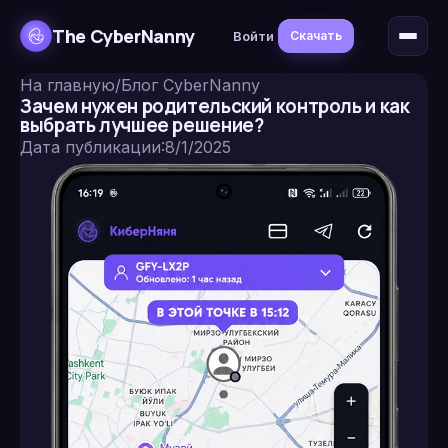
The CyberNanny
Войти
Скачать
На главную
/
Блог CyberNanny
Зачем нужен родительский контроль и как
выбрать лучшее решение?
Дата публикации
:
8/1/2025