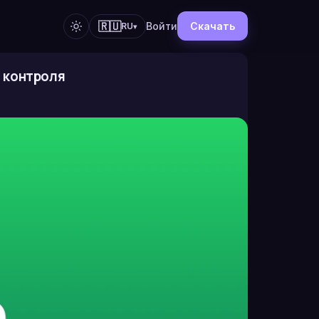
🇷🇺
Войти
Скачать
RU
▾
о контроля