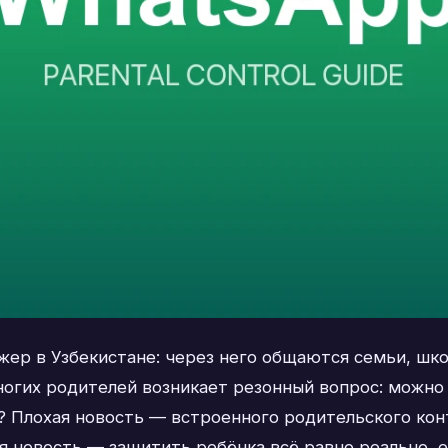
ер в Узбекистане: через него общаются семьи, шко
многих родителей возникает резонный вопрос: можно 
? Плохая новость — встроенного родительского кон
я новость — защитить ребёнка всё равно реально, е