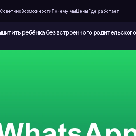
Советник
Возможности
Почему мы
Цены
Где работает
защитить ребёнка без встроенного родительског