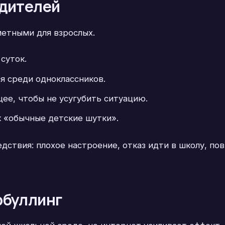
одителей
метными для взрослых.
суток.
 среди одноклассников.
ее, чтобы не усугубить ситуацию.
к «обычные детские шутки».
дствия: плохое настроение, отказ идти в школу, п
рбуллинг