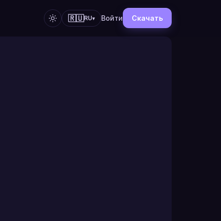
🇷🇺
Войти
Скачать
RU
▾