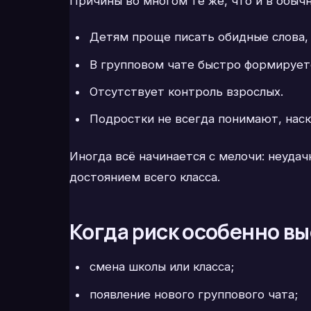
Причины во многом те же, что и в обыч
Детям проще писать обидные слова, 
В групповом чате быстро формирует
Отсутствует контроль взрослых.
Подростки не всегда понимают, наск
Иногда всё начинается с мелочи: неудач
достоянием всего класса.
Когда риск особенно в
смена школы или класса;
появление нового группового чата;