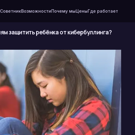
Советник
Возможности
Почему мы
Цены
Где работает
лям защитить ребёнка от кибербуллинга?