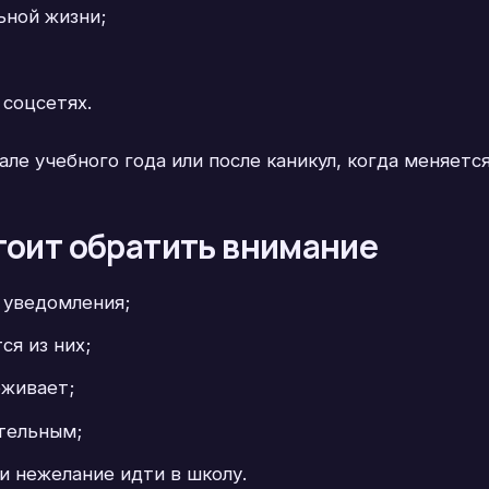
ьной жизни;
соцсетях.
ле учебного года или после каникул, когда меняетс
тоит обратить внимание
 уведомления;
ся из них;
еживает;
тельным;
ли нежелание идти в школу.