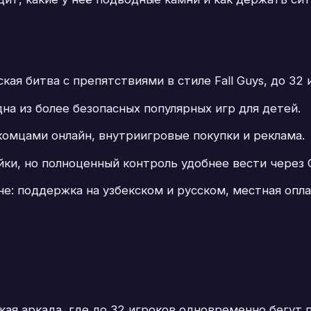
ая битва с препятствиями в стиле Fall Guys, до 32 и
дна из более безопасных популярных игр для детей.
комцами онлайн, внутриигровые покупки и реклама.
йки, но полноценный контроль удобнее вести через 
е: поддержка на узбекском и русском, местная опла
кая аркада, где до 32 игроков одновременно бегут 