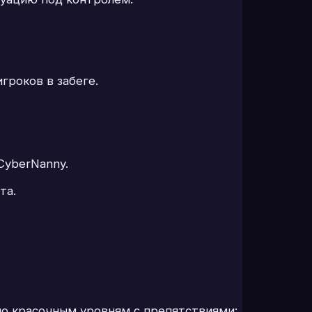
гроков в забеге.
CyberNanny.
та.
по красочным уровням с препятствиями: