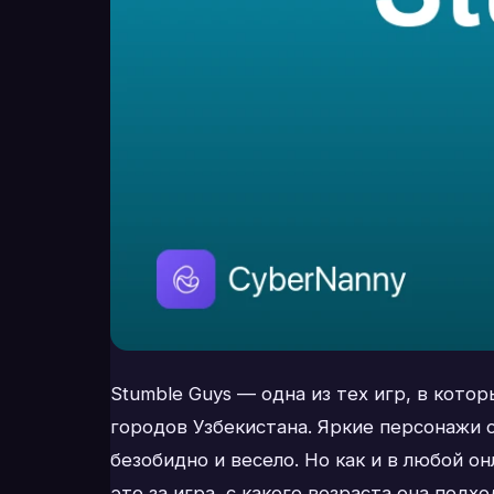
Stumble Guys — одна из тех игр, в кото
городов Узбекистана. Яркие персонажи 
безобидно и весело. Но как и в любой о
это за игра, с какого возраста она под