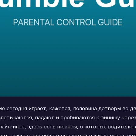
рые сегодня играет, кажется, половина детворы во д
спотыкаются, падают и пробиваются к финишу чере
нлайн-игре, здесь есть нюансы, о которых родителю 
ходит, какие у неё подводные камни и как держать с