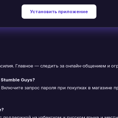
Установить приложение
силия. Главное — следить за онлайн-общением и огр
 Stumble Guys?
. Включите запрос пароля при покупках в магазине 
е?
с поддержкой на узбекском и русском языке и местн