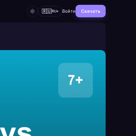
🇷🇺
Войти
Скачать
RU
▾