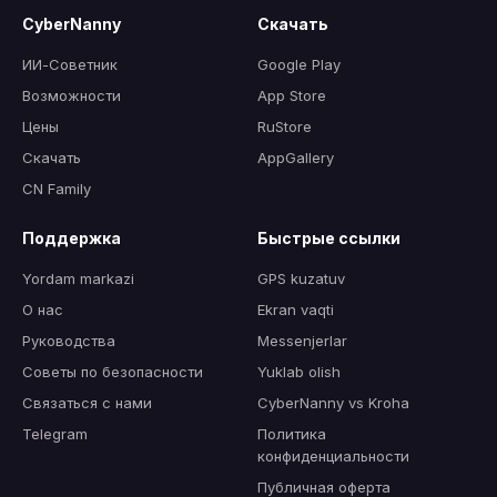
CyberNanny
Скачать
ИИ-Советник
Google Play
Возможности
App Store
Цены
RuStore
Скачать
AppGallery
CN Family
Поддержка
Быстрые ссылки
Yordam markazi
GPS kuzatuv
О нас
Ekran vaqti
Руководства
Messenjerlar
Советы по безопасности
Yuklab olish
Связаться с нами
CyberNanny vs Kroha
Telegram
Политика
конфиденциальности
Публичная оферта