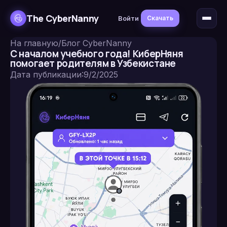
The CyberNanny
Войти
Скачать
На главную
/
Блог CyberNanny
С началом учебного года! КиберНяня
помогает родителям в Узбекистане
Дата публикации
:
9/2/2025