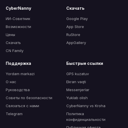
CyberNanny
Скачать
ИИ-Советник
Google Play
Возможности
App Store
Цены
RuStore
Скачать
AppGallery
CN Family
Поддержка
Быстрые ссылки
Yordam markazi
GPS kuzatuv
О нас
Ekran vaqti
Руководства
Messenjerlar
Советы по безопасности
Yuklab olish
Связаться с нами
CyberNanny vs Kroha
Telegram
Политика
конфиденциальности
Публичная оферта