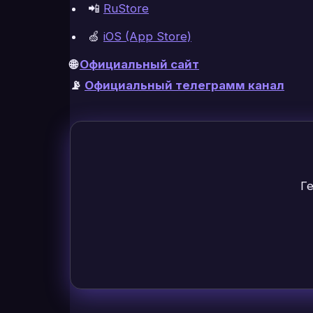
📲
RuStore
🍏
iOS (App Store)
🌐
Официальный сайт
📡
Официальный телеграмм канал
Г