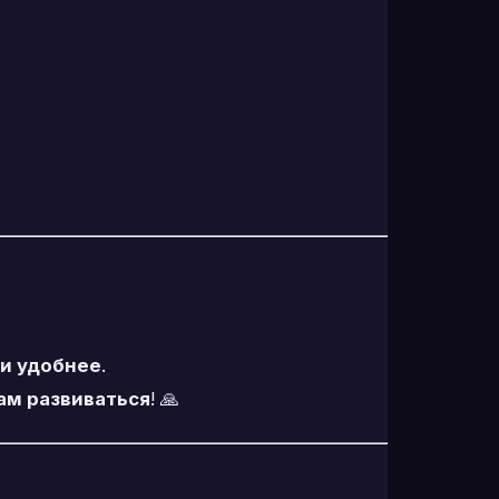
и удобнее
.
ам развиваться
! 🙏