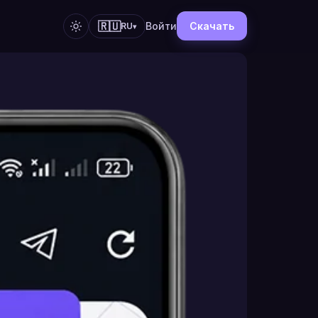
🇷🇺
Войти
Скачать
RU
▾