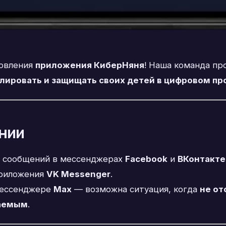
новления
приложения КиберНяня
! Наша команда пр
лировать и защищать своих детей в цифровом пр
ении
 сообщений в мессенджерах
Facebook
и
ВКонтакте
риложения
VK Messenger
.
ессенджере
Max
— возможна ситуация, когда
не от
таемым
.