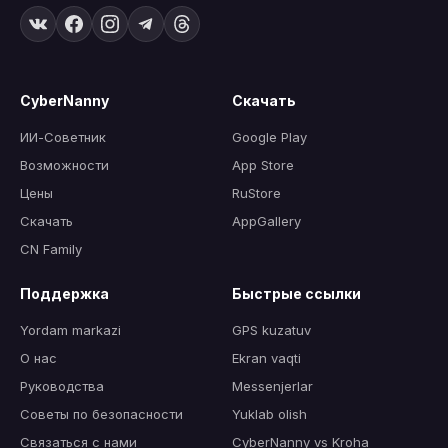
CyberNanny
Скачать
ИИ-Советник
Google Play
Возможности
App Store
Цены
RuStore
Скачать
AppGallery
CN Family
Поддержка
Быстрые ссылки
Yordam markazi
GPS kuzatuv
О нас
Ekran vaqti
Руководства
Messenjerlar
Советы по безопасности
Yuklab olish
Связаться с нами
CyberNanny vs Kroha