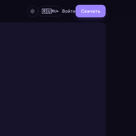
🇷🇺
Войти
Скачать
RU
▾