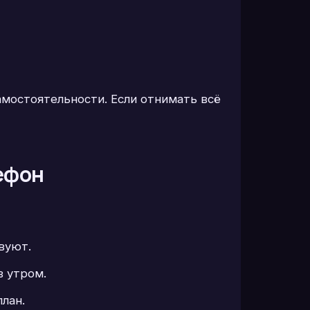
амостоятельности. Если отнимать всё
лефон
вуют.
в утром.
лан.