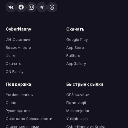
CyberNanny
Скачать
ИИ-Советник
Google Play
Возможности
App Store
Цены
RuStore
Скачать
AppGallery
CN Family
Поддержка
Быстрые ссылки
Yordam markazi
GPS kuzatuv
О нас
Ekran vaqti
Руководства
Messenjerlar
Советы по безопасности
Yuklab olish
Связаться с нами
CyberNanny vs Kroha