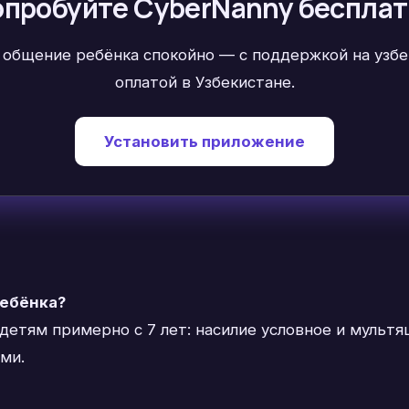
пробуйте CyberNanny беспла
 общение ребёнка спокойно — с поддержкой на узбек
оплатой в Узбекистане.
Установить приложение
ребёнка?
етям примерно с 7 лет: насилие условное и мультяш
ми.