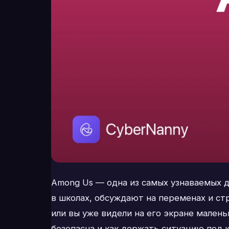
Among Us — одна из самых узнаваемых де
в школах, обсуждают на переменах и ст
или вы уже видели на его экране малень
безопасна и как держать ситуацию под 