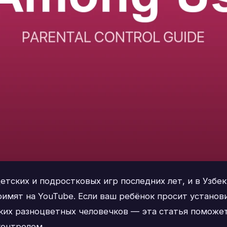
тских и подростковых игр последних лет, и в Узбек
римят на YouTube. Если ваш ребёнок просит установ
ких разноцветных человечков — эта статья поможет 
контролем.