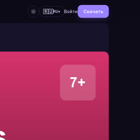
🇷🇺
Войти
Скачать
RU
▾