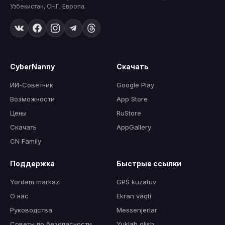
Узбекистан, СНГ, Европа.
CyberNanny
Скачать
ИИ-Советник
Google Play
Возможности
App Store
Цены
RuStore
Скачать
AppGallery
CN Family
Поддержка
Быстрые ссылки
Yordam markazi
GPS kuzatuv
О нас
Ekran vaqti
Руководства
Messenjerlar
Советы по безопасности
Yuklab olish