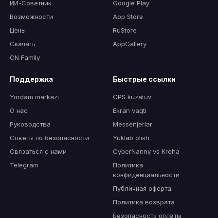
ИИ-Советник
Google Play
Возможности
App Store
Цены
RuStore
Скачать
AppGallery
CN Family
Поддержка
Быстрые ссылки
Yordam markazi
GPS kuzatuv
О нас
Ekran vaqti
Руководства
Messenjerlar
Советы по безопасности
Yuklab olish
Связаться с нами
CyberNanny vs Kroha
Telegram
Политика
конфиденциальности
Публичная оферта
Политика возврата
Безопасность оплаты