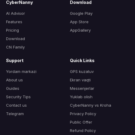
CyberNanny
Download
AI Advisor
Google Play
Features
App Store
Pricing
AppGallery
Download
CN Family
Support
Quick Links
Yordam markazi
GPS kuzatuv
About us
Ekran vaqti
Guides
Messenjerlar
Security Tips
Yuklab olish
Contact us
CyberNanny vs Kroha
Telegram
Privacy Policy
Public Offer
Refund Policy