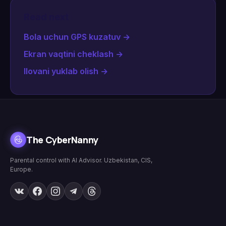
Read next
Bola uchun GPS kuzatuv
→
Ekran vaqtini cheklash
→
Ilovani yuklab olish
→
The CyberNanny
Parental control with AI Advisor. Uzbekistan, CIS,
Europe.