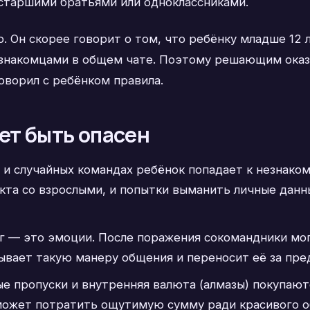
 старшими братьями или одноклассниками.
р. Он скорее говорит о том, что ребёнку младше 12 
накомцами в общем чате. Поэтому решающим оказыв
оворил с ребёнком правила.
ет быть опасен
и случайных командах ребёнок попадает к незнако
акта со взрослыми, и попытки выманить личные дан
г — это эмоции. После поражения сокомандники мог
вает такую манеру общения и переносит её за пре
е пропуски и внутренняя валюта (алмазы) покупаютс
 может потратить ощутимую сумму ради красивого о