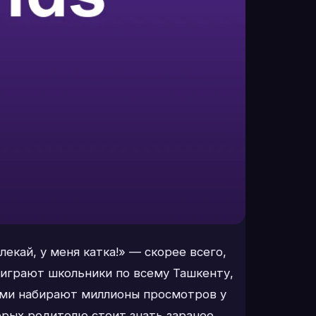
екай, у меня катка!» — скорее всего,
ё играют школьники по всему Ташкенту,
чами набирают миллионы просмотров у
торых родителю стоит знать заранее.