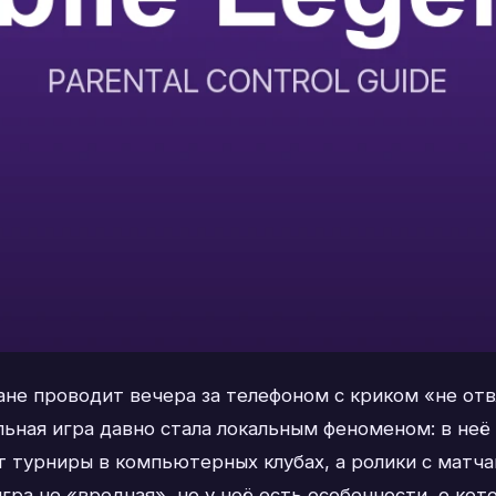
не проводит вечера за телефоном с криком «не отвл
ильная игра давно стала локальным феноменом: в не
т турниры в компьютерных клубах, а ролики с мат
игра не «вредная», но у неё есть особенности, о ко