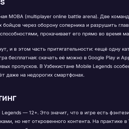
ds
ая MOBA (multiplayer online battle arena). Две кома
х бойцов через оборону соперника и разрушить гла
способностями, прокачивает его прямо во время мат
нут, и в этом часть притягательности: «ещё одну к
ра бесплатная: скачать её можно в Google Play и App
оевых пропусков. В Узбекистане Mobile Legends особе
ёт даже на недорогих смартфонах.
тинг
Legends — 12+. Это значит, что в игре есть фэнтез
ами, но нет откровенного контента. На практике в 