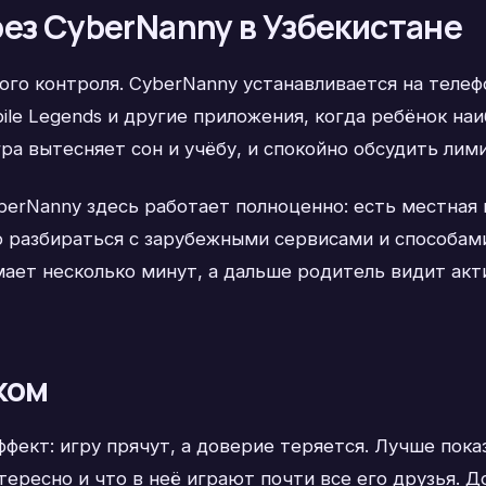
ез CyberNanny в Узбекистане
ого контроля. CyberNanny устанавливается на теле
ile Legends и другие приложения, когда ребёнок наи
ра вытесняет сон и учёбу, и спокойно обсудить лими
yberNanny здесь работает полноценно: есть местная
но разбираться с зарубежными сервисами и способа
мает несколько минут, а дальше родитель видит акт
ком
фект: игру прячут, а доверие теряется. Лучше показ
тересно и что в неё играют почти все его друзья. Д