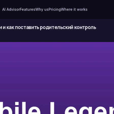
AI Advisor
Features
Why us
Pricing
Where it works
ти и как поставить родительский контроль