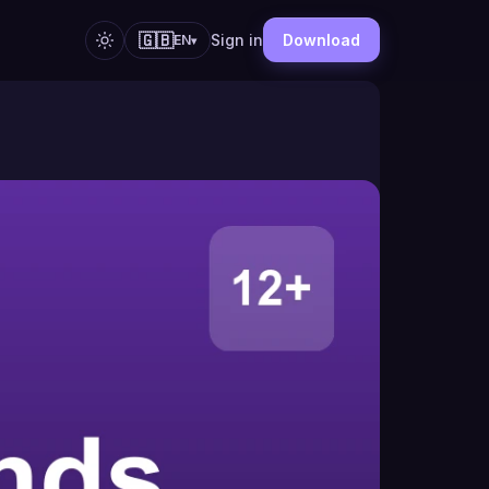
🇬🇧
Sign in
Download
EN
▾