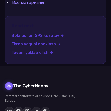
Все материалы
Read next
Bola uchun GPS kuzatuv
→
Ekran vaqtini cheklash
→
Ilovani yuklab olish
→
The CyberNanny
Parental control with AI Advisor. Uzbekistan, CIS,
Europe.