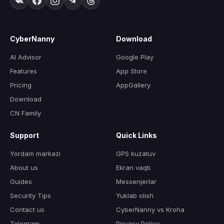
CyberNanny
Download
AI Advisor
Google Play
Features
App Store
Pricing
AppGallery
Download
CN Family
Support
Quick Links
Yordam markazi
GPS kuzatuv
About us
Ekran vaqti
Guides
Messenjerlar
Security Tips
Yuklab olish
Contact us
CyberNanny vs Kroha
Telegram
Privacy Policy