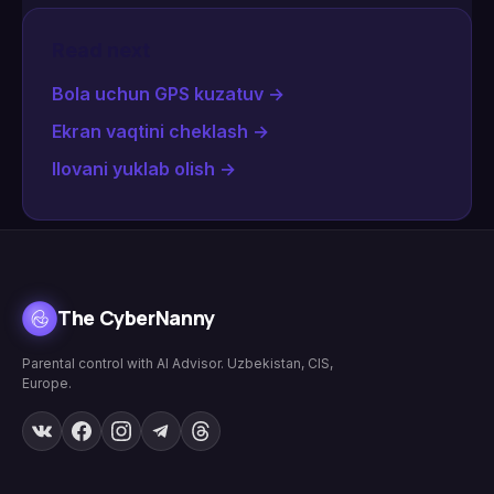
Read next
Bola uchun GPS kuzatuv
→
Ekran vaqtini cheklash
→
Ilovani yuklab olish
→
The CyberNanny
Parental control with AI Advisor. Uzbekistan, CIS,
Europe.