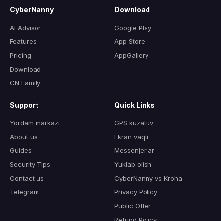
CyberNanny
Download
AI Advisor
Google Play
Features
App Store
Pricing
AppGallery
Download
CN Family
Support
Quick Links
Yordam markazi
GPS kuzatuv
About us
Ekran vaqti
Guides
Messenjerlar
Security Tips
Yuklab olish
Contact us
CyberNanny vs Kroha
Telegram
Privacy Policy
Public Offer
Refund Policy