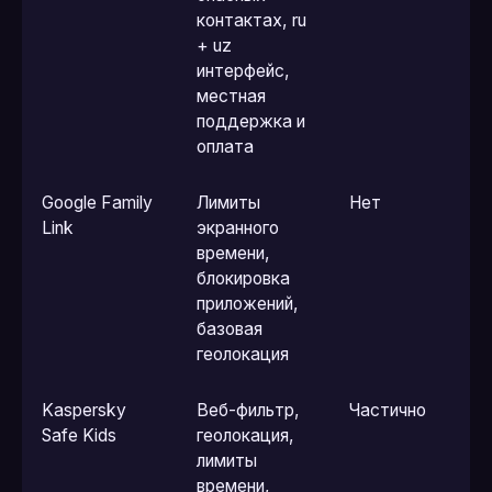
контактах, ru
+ uz
интерфейс,
местная
поддержка и
оплата
Google Family
Лимиты
Нет
Link
экранного
времени,
блокировка
приложений,
базовая
геолокация
Kaspersky
Веб-фильтр,
Частично
Safe Kids
геолокация,
лимиты
времени,