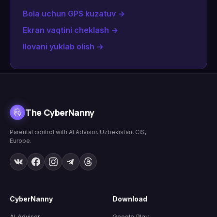
Bola uchun GPS kuzatuv
→
Ekran vaqtini cheklash
→
Ilovani yuklab olish
→
The CyberNanny
Parental control with AI Advisor. Uzbekistan, CIS,
Europe.
CyberNanny
Download
AI Advisor
Google Play