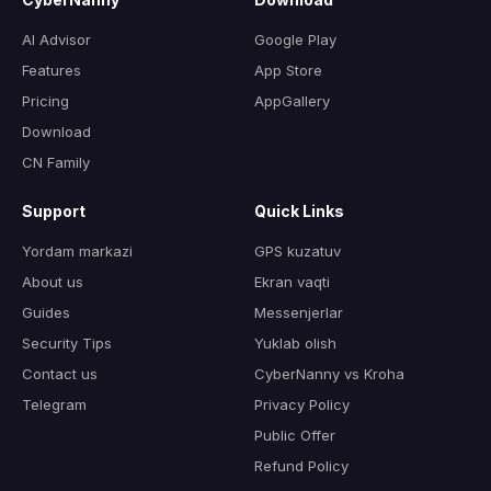
AI Advisor
Google Play
Features
App Store
Pricing
AppGallery
Download
CN Family
Support
Quick Links
Yordam markazi
GPS kuzatuv
About us
Ekran vaqti
Guides
Messenjerlar
Security Tips
Yuklab olish
Contact us
CyberNanny vs Kroha
Telegram
Privacy Policy
Public Offer
Refund Policy